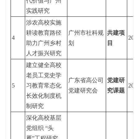
代价值与广州
实践研究
涉农高校实施
耕读教育路径
广州市社科规
共建项
4
202
助力广州乡村
划
目
人才振兴研究
建立健全高校
老员工党史学
广东省高公司
党建研
5
习教育常态化
202
党建研究会
究课题
长效化制度机
制研究
深化高校基层
党组织 “头
雁”工程研究