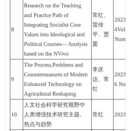
Research on the Teaching
and Practice Path of
常红、
2023
Integrating Socialist Core
雷传
8
4Vol. 5
Values into Ideological and
平、贾
Num. 
Political Courses— Analysis
栗
based on the NVivo
The Process,Problems and
李庆
Countermeasures of Modern
2023.5
9
达、常
Enhanced Technology on
6 Num.
红
Agricultural Reshaping
人文社会科学研究视野中
10
人类增强技术研究主题、
常红
2023.5
热点与趋势