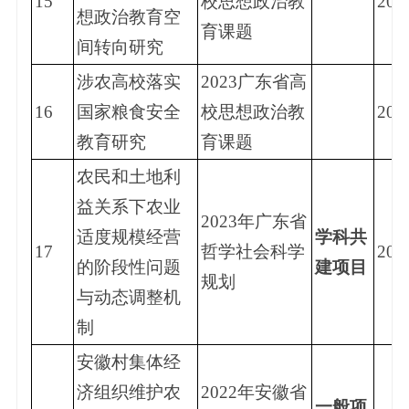
15
校思想政治教
202
想政治教育空
育课题
间转向研究
涉农高校落实
2023广东省高
16
国家粮食安全
校思想政治教
202
教育研究
育课题
农民和土地利
益关系下农业
2023年广东省
适度规模经营
学科共
17
哲学社会科学
202
的阶段性问题
建项目
规划
与动态调整机
制
安徽村集体经
济组织维护农
2022年安徽省
一般项