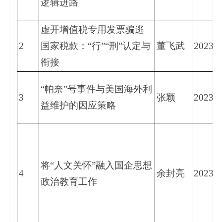
逻辑进路
虚开增值税专用发票骗逃
2
国家税款：“行”“刑”认定与
董飞武
2023.4
衔接
“帕奈”号事件与美国海外利
3
张颖
2023.6
益维护的因应策略
将“人文关怀”融入国企思想
4
余封亮
2023.4
政治教育工作