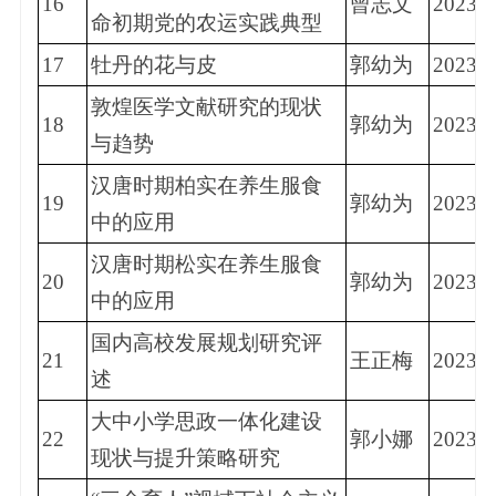
16
曾志文
2023.2
命初期党的农运实践典型
17
牡丹的花与皮
郭幼为
2023.9
敦煌医学文献研究的现状
18
郭幼为
2023.2
与趋势
汉唐时期柏实在养生服食
19
郭幼为
2023.3
中的应用
汉唐时期松实在养生服食
20
郭幼为
2023.2
中的应用
国内高校发展规划研究评
21
王正梅
2023.4
述
大中小学思政一体化建设
22
郭小娜
2023.1
现状与提升策略研究