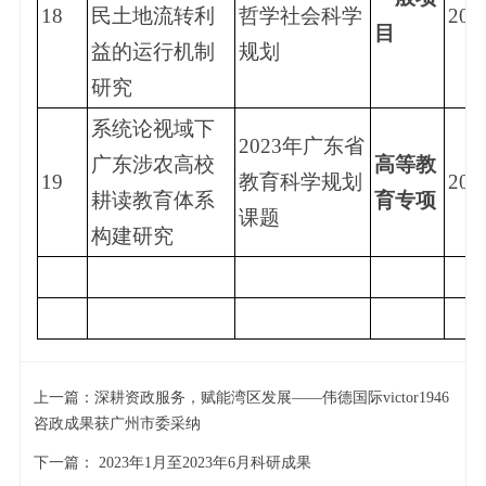
18
民土地流转利
哲学社会科学
202
目
益的运行机制
规划
研究
系统论视域下
2023年广东省
广东涉农高校
高等教
19
教育科学规划
202
耕读教育体系
育专项
课题
构建研究
上一篇：
深耕资政服务，赋能湾区发展——伟德国际victor1946
咨政成果获广州市委采纳
下一篇：
2023年1月至2023年6月科研成果