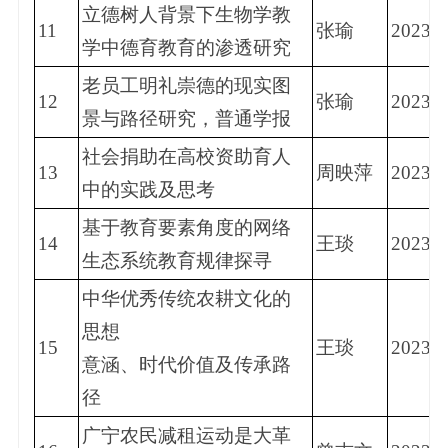
立德树人背景下生物学教
11
张瑜
2023.1
学中德育教育的渗透研究
老员工明礼崇德的现实图
12
张瑜
2023.6
景与路径研究，普通学报
社会捐助在高校资助育人
13
周映萍
2023.2
中的实践及思考
基于教育要素角度的网络
14
王琰
2023.6
生态系统教育规律探寻
中华优秀传统农耕文化的
思想
15
王琰
2023.1
意涵、时代价值及传承路
径
广宁农民减租运动是大革