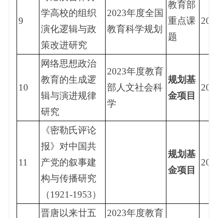
教育部
学高校的组织
2023年度全国
9
重点课
202
演化逻辑与政
教育科学规划
题
策改进研究
网络思想政治
2023年度教育
教育的生成逻
规划基
10
部人文社会科
202
辑与演进规律
金项目
学
研究
《密勒氏评论
报》对中国共
规划基
11
产党的叙事建
202
金项目
构与传播研究
（1921-1953）
晋唐以来廿五
2023年度教育