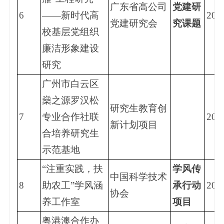
广东省高公司
党建研
6
——新时代高
202
党建研究会
究课题
校基层党组织
廉洁形象建设
研究
广州市白云区
燊之源罗汉松
研究生教育创
7
专业合作社联
202
新计划项目
合培养研究生
示范基地
“注重实践，扶
学风传
中国科学技术
8
助农工”学风涵
承行动
202
协会
养工作室
项目
粤港澳合作办