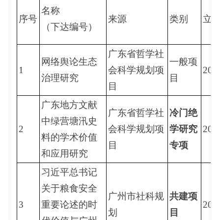
名称
序号
来源
类别
立
（下达编号）
广东省哲学社
网络舆论生态
一般项
1
会科学规划项
202
治理研究
目
目
广东地方文献
广东省哲学社
冷门绝
中绿营塘汛史
2
会科学规划项
学研究
202
料的学术价值
目
专项
和应用研究
习近平总书记
关于粮食安全
广州市社科规
共建项
3
重要论述的时
202
划
目