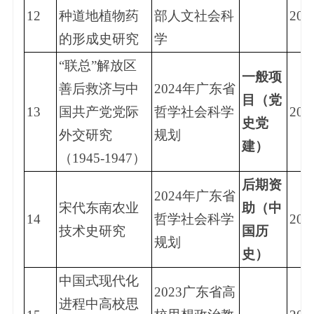
12
种道地植物药
部人文社会科
202
的形成史研究
学
“联总”解放区
一般项
善后救济与中
2024年广东省
目（党
13
国共产党党际
哲学社会科学
202
史党
外交研究
规划
建）
（1945-1947）
后期资
2024年广东省
宋代东南农业
助（中
14
哲学社会科学
202
技术史研究
国历
规划
史）
中国式现代化
2023广东省高
进程中高校思