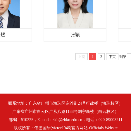
刘煜
张颖
上页
1
2
下页
到第
联系地址：广东省广州市海珠区东沙街24号行政楼（海珠校区）
广东省广州市白云区广从八路1188号刘宇新楼（白云校区）
邮编：510225，E-mail：skb@zhku.edu.cn，电话：020-89003211
版权所有：伟德国际(victor1946)官方网站-Officials Website