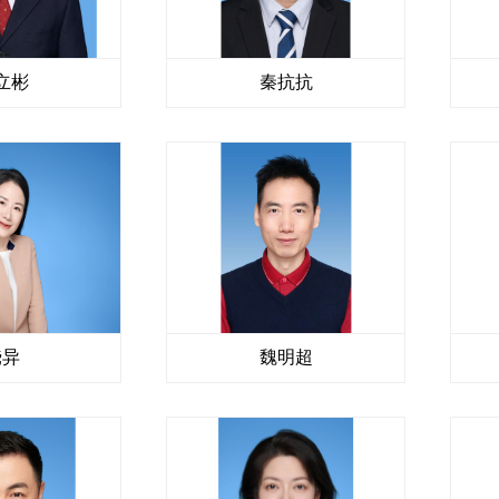
立彬
秦抗抗
饶异
魏明超