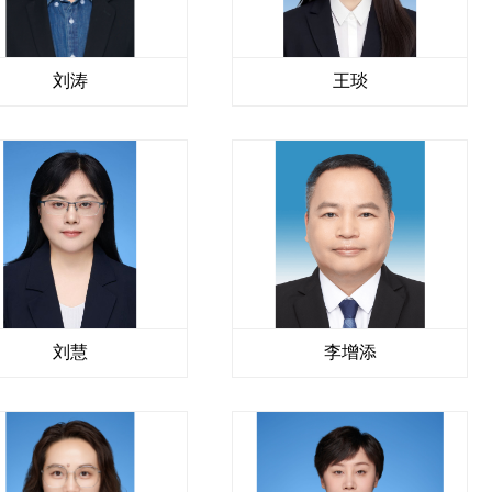
刘涛
王琰
刘慧
李增添