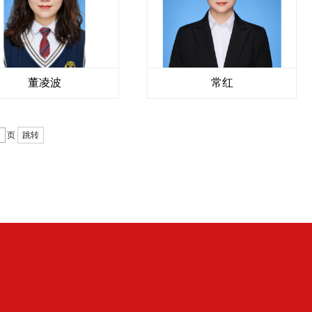
董凌波
常红
页
跳转